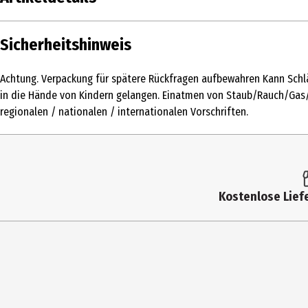
Inhalt
Sicherheitshinweis
Produkttyp
Achtung. Verpackung für spätere Rückfragen aufbewahren Kann Schläf
Altersempfehlung ab
in die Hände von Kindern gelangen. Einatmen von Staub/Rauch/Gas/
regionalen / nationalen / internationalen Vorschriften.
Artikelnummer des Herstellers
Hersteller
Herstelleradresse
Kostenlose Liefe
Kontaktmöglichkeit