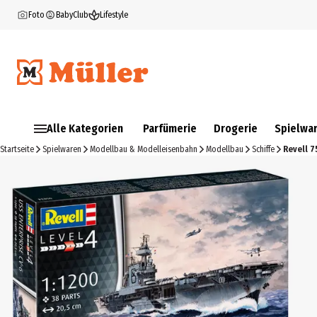
Foto
BabyClub
Lifestyle
Alle Kategorien
Parfümerie
Drogerie
Spielwa
Startseite
Spielwaren
Modellbau & Modelleisenbahn
Modellbau
Schiffe
Revell 7