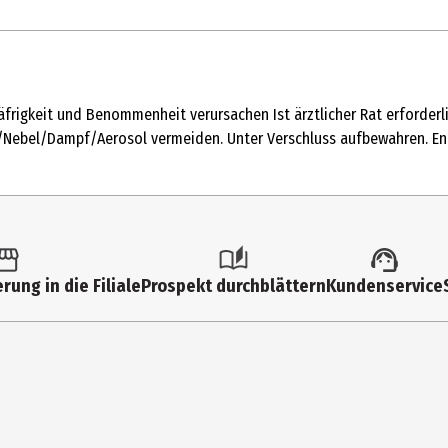
1 Stk.
Militär-Schiffe
rigkeit und Benommenheit verursachen Ist ärztlicher Rat erforderli
14 Jahre
Nebel/Dampf/Aerosol vermeiden. Unter Verschluss aufbewahren. Ent
75824
Carrera Revell Europe GmbH
Henschelstr. 20-30 32257 Bünd
rung in die Filiale
Prospekt durchblättern
Kundenservice
https://carrera-toys.com/