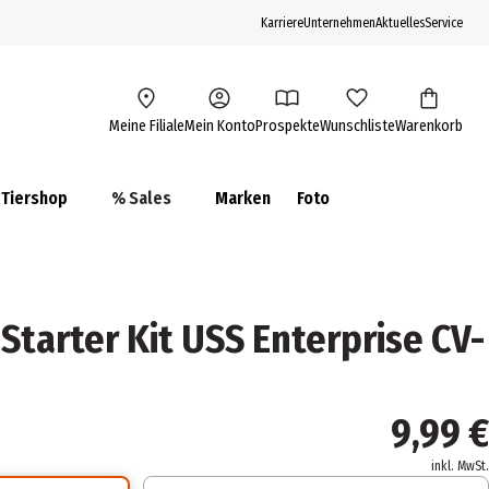
Karriere
Unternehmen
Aktuelles
Service
Meine Filiale
Mein Konto
Prospekte
Wunschliste
Warenkorb
Tiershop
% Sales
Marken
Foto
Starter Kit USS Enterprise CV-
9,99 €
inkl. MwSt.