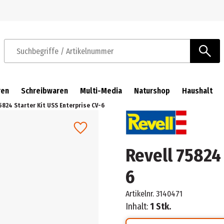
Zur Navigation springen
Zum Hauptinhalt springen
Suchbegriffe / Artikelnummer
ren
Schreibwaren
Multi-Media
Naturshop
Haushalt
5824 Starter Kit USS Enterprise CV-6
Revell 75824 
6
Artikelnr.
3140471
Inhalt:
1 Stk.