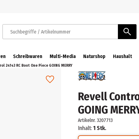
Zur Navigation springen
Zum Hauptinhalt springen
Suchbegriffe / Artikelnummer
ren
Schreibwaren
Multi-Media
Naturshop
Haushalt
rol 24143 RC Boot One Piece GOING MERRY
Revell Contr
GOING MERR
Artikelnr.
3207713
Inhalt:
1 Stk.