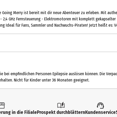
e Going Merry ist bereit mit dir neue Abenteuer zu erleben. Mit auth
. - 2,4 GHz Fernsteuerung - Elektromotoren mit komplett gekapselter
ung Ideal für Fans, Sammler und Nachwuchs-Piraten! Jetzt heißt es: Vo
1 Stk.
Schiffe
, die bei empfindlichen Personen Epilepsie auslösen können. Die Ver
10 Jahre
ehalten. Nicht für Kinder unter 36 Monaten geeignet.
24143
Carrera Revell Europe GmbH
Henschelstr. 20-30 32257 Bünd
rung in die Filiale
Prospekt durchblättern
Kundenservice