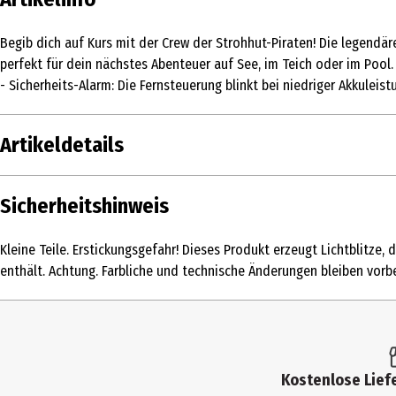
Begib dich auf Kurs mit der Crew der Strohhut-Piraten! Die legendär
perfekt für dein nächstes Abenteuer auf See, im Teich oder im Pool
- Sicherheits-Alarm: Die Fernsteuerung blinkt bei niedriger Akkuleist
Artikeldetails
Inhalt
Sicherheitshinweis
Produkttyp
Kleine Teile. Erstickungsgefahr! Dieses Produkt erzeugt Lichtblitze
Altersempfehlung ab
enthält. Achtung. Farbliche und technische Änderungen bleiben vorb
Artikelnummer des Herstellers
Hersteller
Herstelleradresse
Kostenlose Liefe