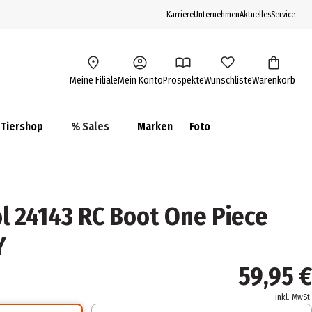
Karriere
Unternehmen
Aktuelles
Service
Meine Filiale
Mein Konto
Prospekte
Wunschliste
Warenkorb
Tiershop
% Sales
Marken
Foto
ol 24143 RC Boot One Piece
Y
59,95 €
inkl. MwSt.