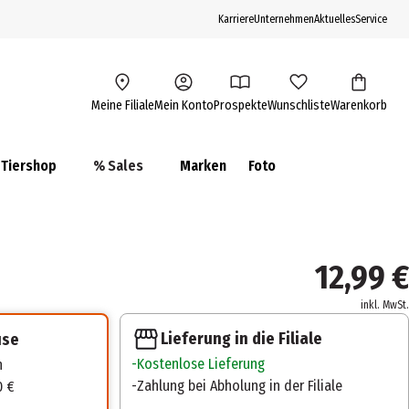
Karriere
Unternehmen
Aktuelles
Service
Meine Filiale
Mein Konto
Prospekte
Wunschliste
Warenkorb
Tiershop
% Sales
Marken
Foto
12,99 €
inkl. MwSt.
Lieferung in die Filiale
use
Kostenlose Lieferung
n
Zahlung bei Abholung in der Filiale
0 €