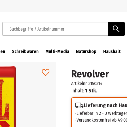
Zur Navigation springen
Zum Hauptinhalt springen
Suchbegriffe / Artikelnummer
ren
Schreibwaren
Multi-Media
Naturshop
Haushalt
Revolver
Artikelnr.
3150314
Inhalt:
1 Stk.
Lieferung nach Ha
Lieferbar in 2 - 3 Werktage
Versandkostenfrei ab 49,0