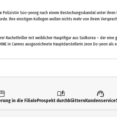
 Polizistin Soo-yeong nach einem Bestechungsskandal unter ihren ko
urde. Ihre einstigen Kollegen wollen nichts mehr von ihrem Verspre
er Rachethriller mit weiblicher Hauptfigur aus Südkorea – der eine
SHINE in Cannes ausgezeichnete Hauptdarstellerin Jeon Do-yeon als 
1 Stk.
16
rung in die Filiale
Prospekt durchblättern
Kundenservice
Multimedia
1851|169|1080p|HD