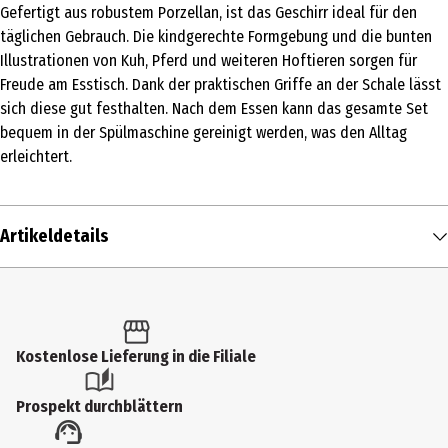
Gefertigt aus robustem Porzellan, ist das Geschirr ideal für den
täglichen Gebrauch. Die kindgerechte Formgebung und die bunten
Illustrationen von Kuh, Pferd und weiteren Hoftieren sorgen für
Freude am Esstisch. Dank der praktischen Griffe an der Schale lässt
sich diese gut festhalten. Nach dem Essen kann das gesamte Set
bequem in der Spülmaschine gereinigt werden, was den Alltag
erleichtert.
Artikeldetails
Inhalt
1 Stk.
Produkttyp
Kostenlose Lieferung in die Filiale
Geschirrsets
Prospekt durchblättern
Breite