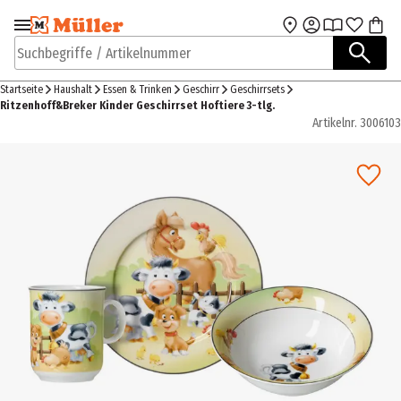
Zur Navigation
Zum Hauptinhalt
springen
springen
Suchbegriffe / Artikelnummer
Startseite
Haushalt
Essen & Trinken
Geschirr
Geschirrsets
Ritzenhoff&Breker Kinder Geschirrset Hoftiere 3-tlg.
Artikelnr.
3006103