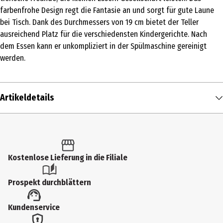
farbenfrohe Design regt die Fantasie an und sorgt für gute Laune
bei Tisch. Dank des Durchmessers von 19 cm bietet der Teller
ausreichend Platz für die verschiedensten Kindergerichte. Nach
dem Essen kann er unkompliziert in der Spülmaschine gereinigt
werden.
Artikeldetails
Inhalt
1 Stk.
Produkttyp
Kostenlose Lieferung in die Filiale
Teller
Prospekt durchblättern
Breite
Kundenservice
19 cm