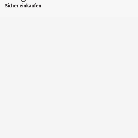
Durchmesser
Sicher einkaufen
19 cm
Geeignet für
Spuelmaschinen
Gewicht
270 g
Höhe
2 cm
Materialdetails
Porzellan
Pflegehinweis
Kann in der Spülmaschine gereinigt werden.
Tiefe
19 cm