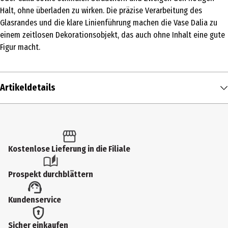
Halt, ohne überladen zu wirken. Die präzise Verarbeitung des
Glasrandes und die klare Linienführung machen die Vase Dalia zu
einem zeitlosen Dekorationsobjekt, das auch ohne Inhalt eine gute
Figur macht.
Artikeldetails
Inhalt
1 Stk.
Produkttyp
Kostenlose Lieferung in die Filiale
Vasen & Schalen
Prospekt durchblättern
Durchmesser
Kundenservice
12 cm
Gewicht
Sicher einkaufen