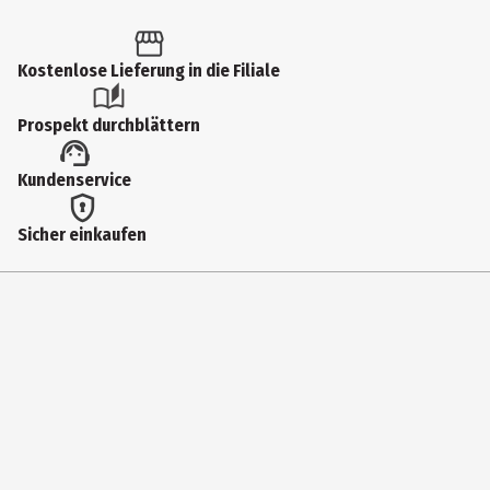
1 Stk.
Produkttyp
Kostenlose Lieferung in die Filiale
Schnapsgläser
Prospekt durchblättern
Durchmesser
Kundenservice
3.5 cm
Fassungsvermögen
Sicher einkaufen
52 ml
Gewicht
70 g
Materialdetails
Kristallglas
Pflegehinweis
Handwäsche empfohlen.