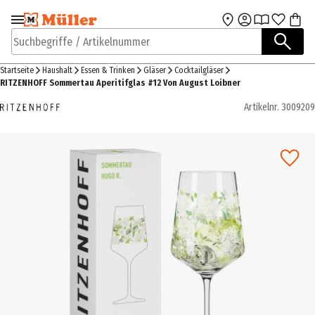
Zur Navigation
Zum Hauptinhalt
springen
springen
Suchbegriffe / Artikelnummer
Startseite
Haushalt
Essen & Trinken
Gläser
Cocktailgläser
RITZENHOFF Sommertau Aperitifglas #12 Von August Loibner
Artikelnr.
3009209