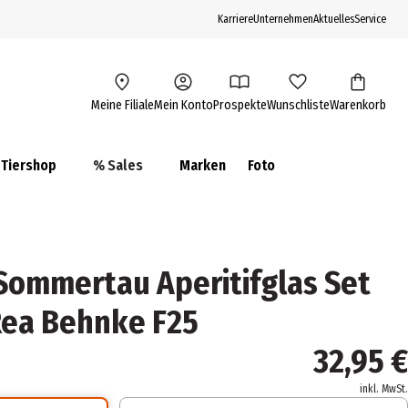
Karriere
Unternehmen
Aktuelles
Service
Meine Filiale
Mein Konto
Prospekte
Wunschliste
Warenkorb
Tiershop
% Sales
Marken
Foto
ommertau Aperitifglas Set
Rea Behnke F25
32,95 €
inkl. MwSt.