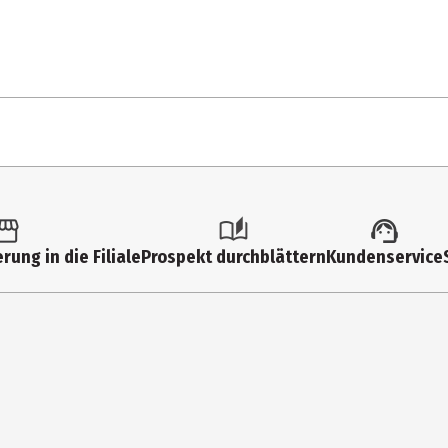
.
tailgläser
rung in die Filiale
Prospekt durchblättern
Kundenservice
cm
ml
lmaschinen
g
allglas