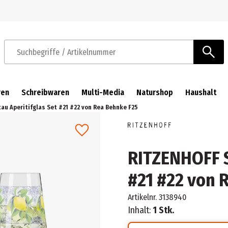
Zur Navigation springen
Zum Hauptinhalt springen
Suchbegriffe / Artikelnummer
ren
Schreibwaren
Multi-Media
Naturshop
Haushalt
u Aperitifglas Set #21 #22 von Rea Behnke F25
RITZENHOFF S
#21 #22 von 
Artikelnr.
3138940
Inhalt:
1 Stk.