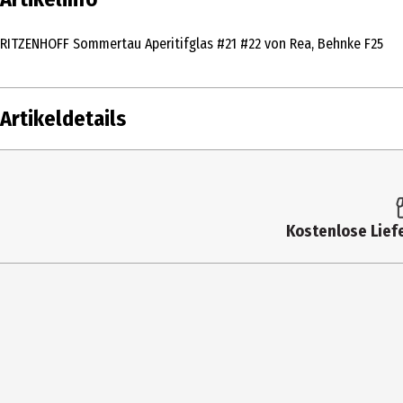
RITZENHOFF Sommertau Aperitifglas #21 #22 von Rea, Behnke F25
Artikeldetails
Inhalt
1 Stk
Produkttyp
Cock
Kostenlose Liefe
Durchmesser
9.3 
Fassungsvermögen
544 
Geeignet für
Spue
Gewicht
220 
Materialdetails
Krist