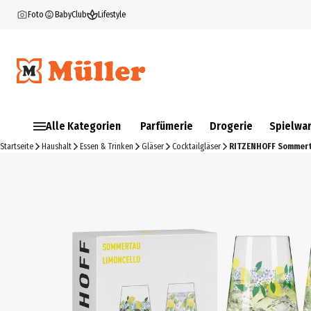
Foto
BabyClub
Lifestyle
Alle Kategorien
Parfümerie
Drogerie
Spielwa
Startseite
Haushalt
Essen & Trinken
Gläser
Cocktailgläser
RITZENHOFF Sommerta