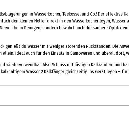
kablagerungen in Wasserkocher, Teekessel und Co.! Der effektive Kal
nfach den kleinen Helfer direkt in den Wasserkocher legen, Wasser au
und Nerven beim Reinigen, sondern bewahrt auch die saubere Optik de
eck genießt du Wasser mit weniger störenden Rückständen. Die Anwe
allein. Ideal auch für den Einsatz in Samowaren und überall dort, w
 und wiederverwendbar. Also Schluss mit lästigen Kalkrändern und hä
lkhaltigem Wasser 2 Kalkfänger gleichzeitig ins Gerät legen – für 
4 Stk.
Spülbürsten & Schwämme