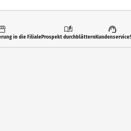
4 cm
Silber
4 cm
rung in die Filiale
Prospekt durchblättern
Kundenservice
Edelstahl 304
DS Produkte GmbH
Stormarnring 14, DE-22145 Stapelfeld
kundenservice@dspro.de