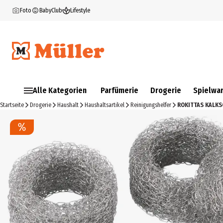
Foto
BabyClub
Lifestyle
Alle Kategorien
Parfümerie
Drogerie
Spielwa
Startseite
Drogerie
Haushalt
Haushaltsartikel
Reinigungshelfer
ROKITTAS KALKS