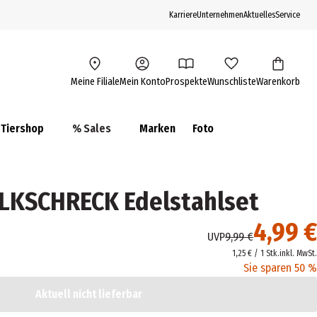
Karriere
Unternehmen
Aktuelles
Service
Meine Filiale
Mein Konto
Prospekte
Wunschliste
Warenkorb
Tiershop
% Sales
Marken
Foto
LKSCHRECK Edelstahlset
4,99 €
UVP
9,99 €
1,25 € / 1 Stk.
inkl. MwSt.
Sie sparen 50 %
Aktuell nicht lieferbar