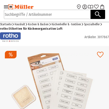
Zur Navigation
Zum Hauptinhalt
springen
springen
Suchbegriffe / Artikelnummer
Startseite
Haushalt
Kochen & Backen
Küchenhelfer & -textilien
Spezialhelfer
rotho Etiketten für Küchenorganisation Loft
Artikelnr.
3017867