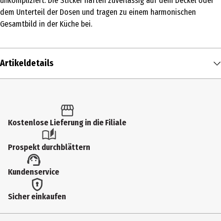
unkompliziert: Die Sticker haften zuverlässig auf dem Deckel oder
dem Unterteil der Dosen und tragen zu einem harmonischen
Gesamtbild in der Küche bei.
Artikeldetails
Inhalt
1 Stk.
Produkttyp
Kostenlose Lieferung in die Filiale
Spezialhelfer (Sammelkategorie)
Prospekt durchblättern
Breite
Kundenservice
18 cm
Höhe
Sicher einkaufen
29.5 cm