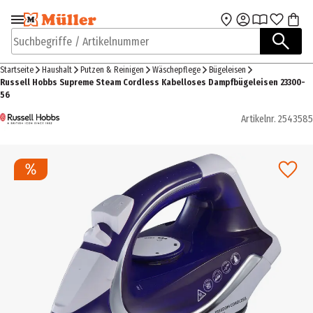
Zur Navigation
Zum Hauptinhalt
springen
springen
Suchbegriffe / Artikelnummer
Startseite
Haushalt
Putzen & Reinigen
Wäschepflege
Bügeleisen
Russell Hobbs Supreme Steam Cordless Kabelloses Dampfbügeleisen 23300-
56
Artikelnr.
2543585