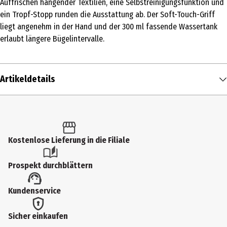
Auffrischen hängender Textilien, eine Selbstreinigungsfunktion und
ein Tropf-Stopp runden die Ausstattung ab. Der Soft-Touch-Griff
liegt angenehm in der Hand und der 300 ml fassende Wassertank
erlaubt längere Bügelintervalle.
Artikeldetails
Inhalt
1 Stk.
Produkttyp
Kostenlose Lieferung in die Filiale
Dampfbügeleisen
Prospekt durchblättern
Leistung in Watt
Kundenservice
2400 W
Ausstattung
Sicher einkaufen
Vertikaldampf|Sprühfunktion|Soft-Touch-Oberfläche|Self Clean-