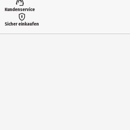
VIRGINIANA OIL,VANILLIN,PINENE,POGOSTEMON CABLIN
Kundenservice
OIL,COUMARIN,GERANYL ACETATE,ROSE KETONES,PELARGONIUM
GRAVEOLENS FLOWER OIL,CAPRYLIC/CAPRIC
Sicher einkaufen
TRIGLYCERIDE,CITRAL,BETA-CARYOPHYLLENE,TERPINOLENE,RED 40 (CI
16035),YELLOW 5 (CI 19140)
Anwendungshinweis
Sprühen Sie das Eau de Parfum großzügig auf die Pulsstellen, also
auf Hals, Schläfen und Arme.
Lagerhinweis
Wenn Sie Ihr Eau de Parfum trocken, kühl und dunkel lagern, hält
der Duft mindestens zwei Jahre.
Zielgruppe
Damen
Basisnote
Moschus, Zedernholz und Kaschmirholz