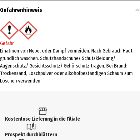
Inhalt
Gefahrenhinweis
30 ml
Produkttyp
Eau de Toilette
Gefahr
Duftkonzentration
Einatmen von Nebel oder Dampf vermeiden. Nach Gebrauch Haut
gründlich waschen. Schutzhandschuhe/ Schutzkleidung/
Eau de Parfum
Augenschutz/ Gesichtsschutz/ Gehörschutz tragen. Bei Brand:
Anwendungsart
Trockensand, Löschpulver oder alkoholbeständigen Schaum zum
Löschen verwenden.
Splash-Flakon
Inhaltsstoffe
INGREDIENTS: ALCOHOL,FRAGRANCE (PARFUM),WATER
(AQUA),TETRAMETHYL ACETYLOCTAHYDRONAPHTHALENES,BENZYL
SALICYLATE,LINALOOL,LINALYL ACETATE,ALPHA-ISOMETHYL
Kostenlose Lieferung in die Filiale
IONONE,CITRUS AURANTIUM BERGAMIA (BERGAMOT) PEEL
OIL,LIMONENE,GERANIOL,CITRONELLOL,DIETHYLHEXYL
Prospekt durchblättern
SYRINGYLIDENEMALONATE,CITRUS AURANTIUM PEEL OIL,JUNIPERUS