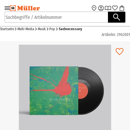
Zur Navigation
Zum Hauptinhalt
springen
springen
Suchbegriffe / Artikelnummer
Startseite
Multi-Media
Musik
Pop
Sadnecessary
Artikelnr.
2962001