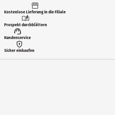
1 Stk.
Produkttyp
Kostenlose Lieferung in die Filiale
Multimedia
Prospekt durchblättern
Künstler
Kundenservice
Milky Chance
Label
Sicher einkaufen
STONED IN
Medium
LP (analog)
Genre
Rock international
Anzahl Medien im Artikel
1