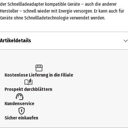
der Schnellladeadapter kompatible Geräte – auch die anderer
Hersteller – schnell wieder mit Energie versorgen. Er kann auch für
Geräte ohne Schnellladetechnologie verwendet werden.
Artikeldetails
Inhalt
1 Stk.
Produkttyp
Kostenlose Lieferung in die Filiale
Schnellladegerät
Prospekt durchblättern
Lieferumfang
Kundenservice
Samsung Schnellladeadapter 140 W EP-TB410N, Kurzanleitung
Modellnummer
Sicher einkaufen
EP-TB410NWEGWW