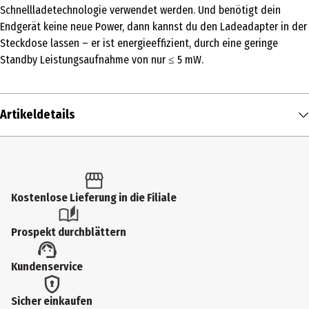
Schnellladetechnologie verwendet werden. Und benötigt dein
Endgerät keine neue Power, dann kannst du den Ladeadapter in der
Steckdose lassen – er ist energieeffizient, durch eine geringe
Standby Leistungsaufnahme von nur ≤ 5 mW.
Artikeldetails
Inhalt
1 Stk.
Produkttyp
Kostenlose Lieferung in die Filiale
Schnellladegerät
Prospekt durchblättern
Lieferumfang
Kundenservice
Samsung Schnellladeadapter 25 Watt EP-T2510
Modellnummer
Sicher einkaufen