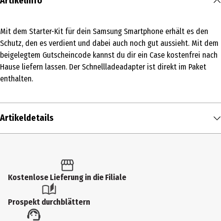
Artikelinfo
Mit dem Starter-Kit für dein Samsung Smartphone erhält es den
Schutz, den es verdient und dabei auch noch gut aussieht. Mit dem
beigelegtem Gutscheincode kannst du dir ein Case kostenfrei nach
Hause liefern lassen. Der Schnellladeadapter ist direkt im Paket
enthalten.
Artikeldetails
Inhalt
1 Stk.
Produkttyp
Kostenlose Lieferung in die Filiale
Schutzhülle
Prospekt durchblättern
Lieferumfang