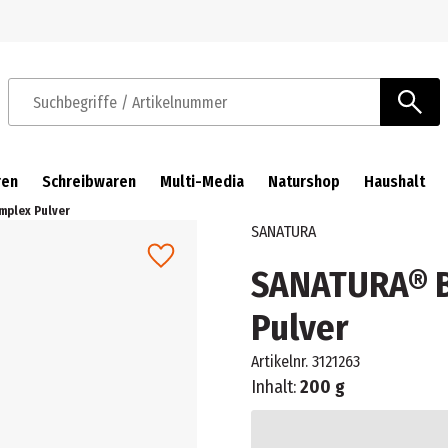
Zur Navigation springen
Zum Hauptinhalt springen
Suchbegriffe / Artikelnummer
ren
Schreibwaren
Multi-Media
Naturshop
Haushalt
mplex Pulver
SANATURA
SANATURA® Bi
Pulver
Artikelnr.
3121263
Inhalt:
200 g