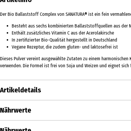
Der Bio Ballaststoff Complex von SANATURA® ist ein fein vermahlene
Besteht aus sechs kombinierten Ballaststoffquellen aus der 
Enthält zusätzliches Vitamin C aus der Acerolakirsche
In zertifizierter Bio-Qualität hergestellt in Deutschland
Vegane Rezeptur, die zudem gluten- und laktosefrei ist
Dieses Pulver vereint ausgewählte Zutaten zu einem harmonischen Ko
verwenden. Die Formel ist frei von Soja und Weizen und eignet sich
Artikeldetails
Inhalt
200 g
Nährwerte
Produkttyp
Magen & Darm
Nährwerte je
Nährwerte