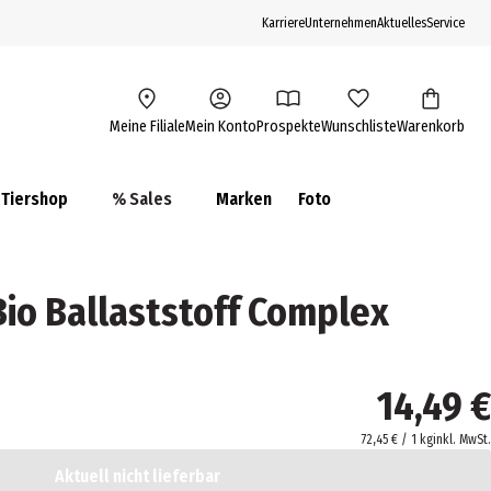
Karriere
Unternehmen
Aktuelles
Service
Meine Filiale
Mein Konto
Prospekte
Wunschliste
Warenkorb
Tiershop
% Sales
Marken
Foto
o Ballaststoff Complex
14,49 €
72,45 € / 1 kg
inkl. MwSt.
Aktuell nicht lieferbar