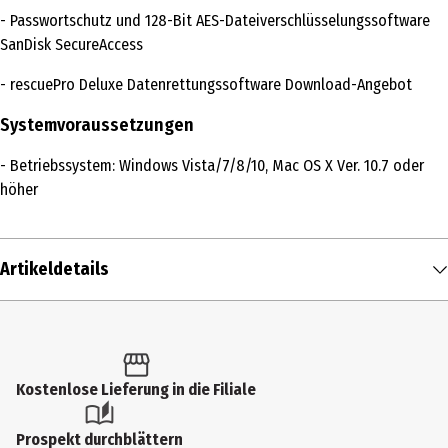
- Passwortschutz und 128-Bit AES-Dateiverschlüsselungssoftware
SanDisk SecureAccess
- rescuePro Deluxe Datenrettungssoftware Download-Angebot
Systemvoraussetzungen
- Betriebssystem: Windows Vista/7/8/10, Mac OS X Ver. 10.7 oder
höher
Artikeldetails
Inhalt
1 Stk.
Produkttyp
Kostenlose Lieferung in die Filiale
USB-Stick
Prospekt durchblättern