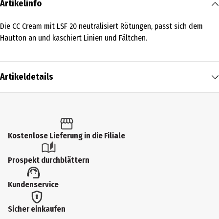
Artikelinfo
Die CC Cream mit LSF 20 neutralisiert Rötungen, passt sich dem
Hautton an und kaschiert Linien und Fältchen.
Artikeldetails
Inhalt
30 ml
Produkttyp
Kostenlose Lieferung in die Filiale
Creme
Prospekt durchblättern
Einsatzbereich
Kundenservice
Tagespflege
Dermatologisch getestet
Sicher einkaufen
Ja