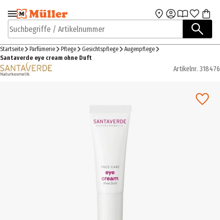
Zur Navigation
Zum Hauptinhalt
springen
springen
Suchbegriffe / Artikelnummer
Startseite
Parfümerie
Pflege
Gesichtspflege
Augenpflege
Santaverde eye cream ohne Duft
Artikelnr.
318476