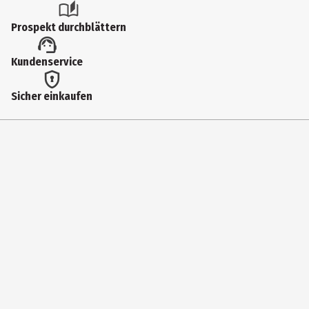
Augenpflege
Prospekt durchblättern
Hauttyp
Kundenservice
alle Hauttypen
Inhaltsstoffe
Sicher einkaufen
AAloe Vera Saft*, Jojobaöl*, Kokosöl*, Distelöl*, Augentrostextrakt*
Sanddornextrakt*, Sheabutter*, pflanzl. Glycerin, Tigergrasextrakt, 
Weingeist*, pflanzl. Betain, Maracujasamenöl*, Traubenkernöl*, pfla
Natriumlaktat, pflanzl. Glycerinfettsäureester, Mangokernbutter,
Sanddornfruchtfleischöl*, Rosmarinblätterextrakt, Sonnenblumenöl*
Vitamin C Palmitat, pflanzl. Polyglycerinfettsäureester, Xanthan, pfla
Natriumlevulinat, pflanzl. Levulinsäure, pflanzl. Anissäure, Natriumh
kontrolliert biologischem Anbau NATRUE-zertifizierte Naturkosmetik
synthetischen Duft-, Farb- und Konservierungsstoffen, tierleidfrei 
Produkteigenschaft
feuchtigkeitsspendend|glättend|regenerierend|beruhigend|aufbau