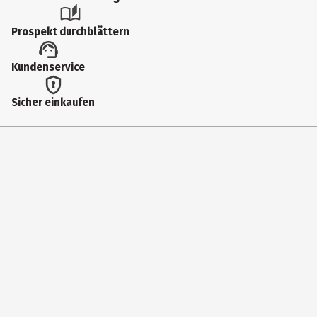
Grundierung
Prospekt durchblättern
Einsatzbereich
Kundenservice
Gesicht
Inhaltsstoffe
Sicher einkaufen
Ingredients: Aqua (Water), Alcohol*, Aloe Barbadensis Leaf Juice*,
Glycerin, Silica, Glyceryl Stearate Citrate, Simmondsia Chinensis
(Jojoba) Seed Oil*, Squalane, Galactoarabinan, Mica, Xanthan Gum,
Levulinic Acid, Titanium Dioxide, Sodium Levulinate, Tocopherol,
Sodium Lactate, Sodium Hyaluronate, Sodium Hydroxide,
Helianthus Annuus (Sunflower) Seed Oil, Citric Acid, Tin Oxide, PCA
Ethyl Cocoyl Arginate, Parfum (Fragrance)**, Citronellol**, Geranyl
Acetate**, Linalool**, Limonene**, Geraniol**, Citrus Limon
(Lemon) Peel Oil**, Citrus Aurantium Peel Oil**, Vanillin**, CI 77891
(Titanium Dioxide) * aus kontrolliert biologischem Anbau
/certified organically grown ** aus natürlichen ätherischen Ölen
/from natural essential oils