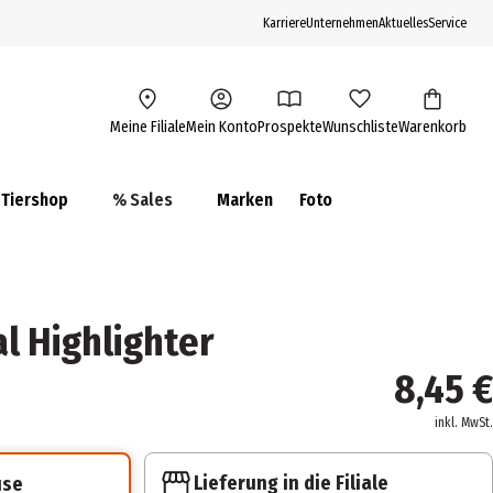
Karriere
Unternehmen
Aktuelles
Service
Meine Filiale
Mein Konto
Prospekte
Wunschliste
Warenkorb
Tiershop
% Sales
Marken
Foto
l Highlighter
8,45 €
inkl. MwSt.
Lieferung in die Filiale
use