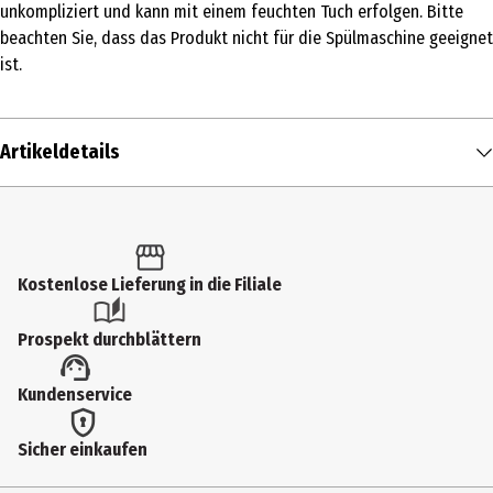
unkompliziert und kann mit einem feuchten Tuch erfolgen. Bitte
beachten Sie, dass das Produkt nicht für die Spülmaschine geeignet
ist.
Artikeldetails
Inhalt
1 Stk.
Produkttyp
Kostenlose Lieferung in die Filiale
Sonstiges
Prospekt durchblättern
Breite
Kundenservice
93 mm
Höhe
Sicher einkaufen
93 mm