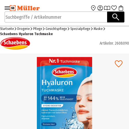
Zur Navigation
Zum Hauptinhalt
springen
springen
Suchbegriffe / Artikelnummer
Startseite
Drogerie
Pflege
Gesichtspflege
Spezialpflege
Maske
Schaebens Hyaluron Tuchmaske
Artikelnr.
2608090