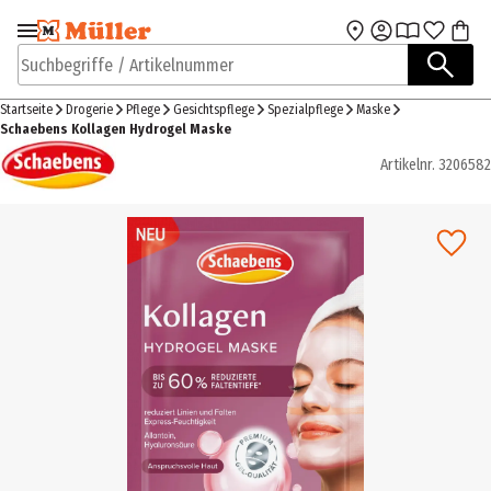
Zur Navigation
Zum Hauptinhalt
springen
springen
Suchbegriffe / Artikelnummer
Startseite
Drogerie
Pflege
Gesichtspflege
Spezialpflege
Maske
Schaebens Kollagen Hydrogel Maske
Artikelnr.
3206582