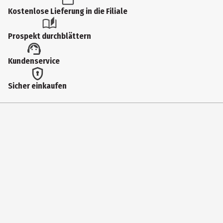
Produkttyp
Kostenlose Lieferung in die Filiale
Kinder- & Jugendbücher
Prospekt durchblättern
Altersempfehlung ab
Kundenservice
16 Jahre
Autor
Sicher einkaufen
Janatschek, Sabine
Genre
Raten
Erscheinungsjahr
2026
ISBN Ausgangsbuch
978-3-98976-055-4
Hersteller