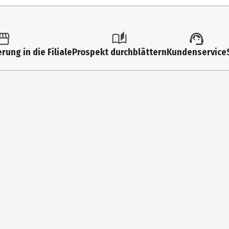
0 Jahre
4347
Kindergartenkinder|Grundschüler|Säuglinge
rung in die Filiale
Prospekt durchblättern
Kundenservice
Rudolf Schaffer Collection GmbH
Im Mittelfeld 8 76135 Karlsruhe
https://schaffer-collection.de/