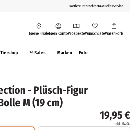
Karriere
Unternehmen
Aktuelles
Service
Meine Filiale
Mein Konto
Prospekte
Wunschliste
Warenkorb
Tiershop
% Sales
Marken
Foto
ection - Plüsch-Figur
Bolle M (19 cm)
19,95 €
inkl. MwSt.