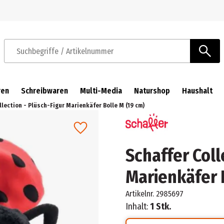
Zur Navigation springen
Zum Hauptinhalt springen
Suchbegriffe / Artikelnummer
ren
Schreibwaren
Multi-Media
Naturshop
Haushalt
llection - Plüsch-Figur Marienkäfer Bolle M (19 cm)
Schaffer Coll
Marienkäfer 
Artikelnr.
2985697
Inhalt:
1 Stk.