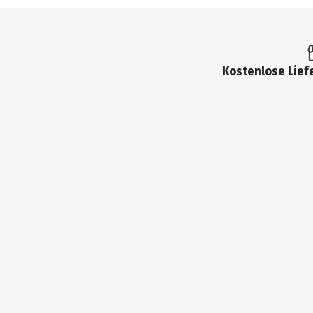
Altersempfehlung ab
Artikelnummer des Herstellers
Zielgruppe
Kostenlose Liefe
Hersteller
Herstelleradresse
Kontaktmöglichkeit