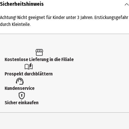
Inhalt
Sicherheitshinweis
1 Stk.
Achtung! Nicht geeignet für Kinder unter 3 Jahren. Erstickungsgefahr
Produkttyp
durch Kleinteile.
Malen & Malen nach Zahlen
Altersempfehlung ab
14 Jahre
Kostenlose Lieferung in die Filiale
Artikelnummer des Herstellers
605150706
Prospekt durchblättern
Hersteller
Kundenservice
Simba Toys GmbH & Co
Herstelleradresse
Sicher einkaufen
Werkstr. 1 90765 Fürth/Stadeln
Kontaktmöglichkeit
https://www.simbatoys.com/simba_de/home/