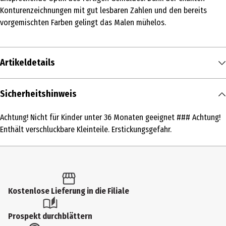
Konturenzeichnungen mit gut lesbaren Zahlen und den bereits
vorgemischten Farben gelingt das Malen mühelos.
Artikeldetails
Inhalt
Sicherheitshinweis
1 Stk.
Achtung! Nicht für Kinder unter 36 Monaten geeignet ### Achtung!
Produkttyp
Enthält verschluckbare Kleinteile. Erstickungsgefahr.
Malen & Malen nach Zahlen
Altersempfehlung ab
14 Jahre
Kostenlose Lieferung in die Filiale
Artikelnummer des Herstellers
609260812
Prospekt durchblättern
Lizenz (spw)