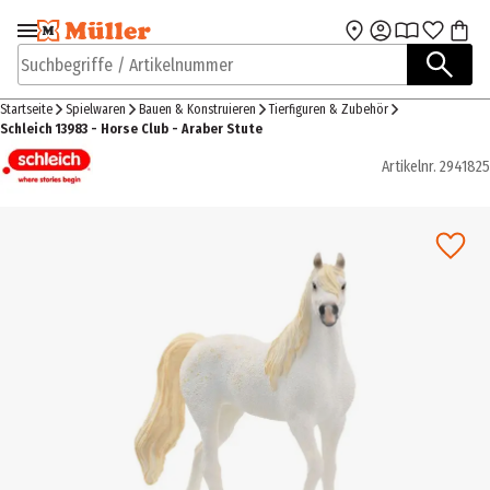
Zur Navigation
Zum Hauptinhalt
springen
springen
Suchbegriffe / Artikelnummer
Startseite
Spielwaren
Bauen & Konstruieren
Tierfiguren & Zubehör
Schleich 13983 - Horse Club - Araber Stute
Artikelnr.
2941825