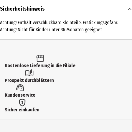
Inhalt
Sicherheitshinweis
1 Stk.
Achtung! Enthält verschluckbare Kleinteile. Erstickungsgefahr.
Produkttyp
Achtung! Nicht für Kinder unter 36 Monaten geeignet
Bauernhoftiere und Figuren
Altersempfehlung ab
5 Jahre
Kostenlose Lieferung in die Filiale
Altersempfehlung bis
12 Jahre
Prospekt durchblättern
Artikelnummer des Herstellers
Kundenservice
13983
Zielgruppe
Sicher einkaufen
Jugendliche|Grundschüler|Kindergartenkinder
Hersteller