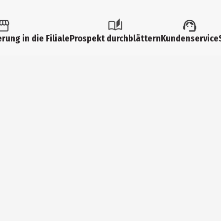
8 Jahre
13998
rung in die Filiale
Prospekt durchblättern
Kundenservice
Grundschüler|Kindergartenkinder
Schleich GmbH
St. Martin Straße 102 81669 Munich
https://de.schleich-s.com/