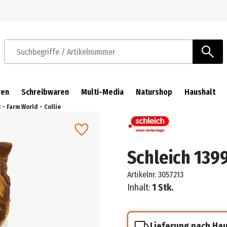
Zur Navigation springen
Zum Hauptinhalt springen
Suchbegriffe / Artikelnummer
ren
Schreibwaren
Multi-Media
Naturshop
Haushalt
 - Farm World - Collie
Schleich 1399
Artikelnr.
3057213
Inhalt:
1 Stk.
Lieferung nach Ha