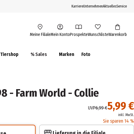
Karriere
Unternehmen
Aktuelles
Service
Meine Filiale
Mein Konto
Prospekte
Wunschliste
Warenkorb
Tiershop
% Sales
Marken
Foto
8 - Farm World - Collie
5,99 €
UVP
6,99 €
inkl. MwSt.
Sie sparen 14 %
Lieferung in die Filiale
use