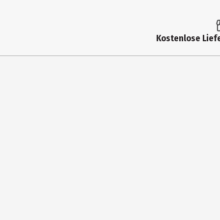
Altersempfehlung bis
Artikelnummer des Herstellers
Kostenlose Liefe
Zielgruppe
Hersteller
Herstelleradresse
Kontaktmöglichkeit