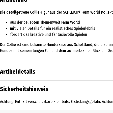
Die detailgetreue Collie-Figur aus der SCHLEICH® Farm World Kollekti
aus der beliebten Themenwelt Farm World
mit vielen Details für ein realistisches Spielerlebnis
fördert das kreative und fantasievolle Spielen
Der Collie ist eine bekannte Hunderasse aus Schottland, die ursprü
Hundes mit seinem langen Fell und dem aufmerksamen Blick ein. Sie
Artikeldetails
Inhalt
Sicherheitshinweis
Produkttyp
Achtung! Enthält verschluckbare Kleinteile. Erstickungsgefahr. Achtu
Altersempfehlung ab