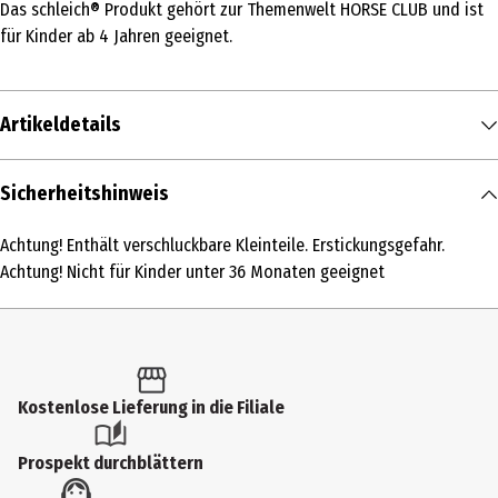
Das schleich® Produkt gehört zur Themenwelt HORSE CLUB und ist
für Kinder ab 4 Jahren geeignet.
Artikeldetails
Inhalt
Sicherheitshinweis
1 Stk.
Achtung! Enthält verschluckbare Kleinteile. Erstickungsgefahr.
Produkttyp
Achtung! Nicht für Kinder unter 36 Monaten geeignet
Bauernhoftiere und Figuren
Altersempfehlung ab
4 Jahre
Kostenlose Lieferung in die Filiale
Artikelnummer des Herstellers
42797
Prospekt durchblättern
Hersteller