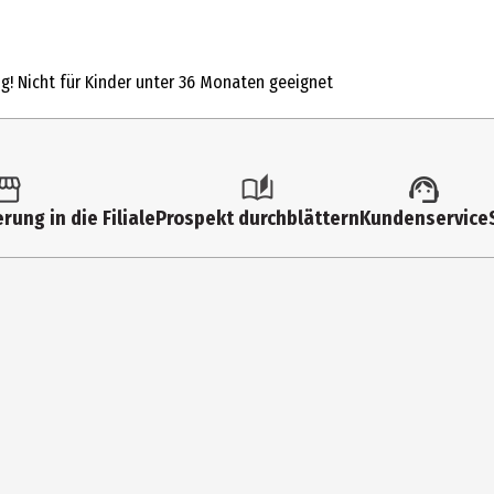
1 Stk.
Bauernhoftiere und Figuren
ng! Nicht für Kinder unter 36 Monaten geeignet
4 Jahre
42799
Schleich GmbH
rung in die Filiale
Prospekt durchblättern
Kundenservice
St. Martin Straße 102 81669 Munich
https://de.schleich-s.com/