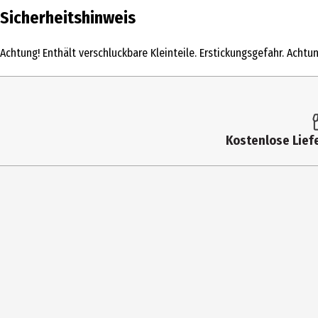
Inhalt
Sicherheitshinweis
Produkttyp
Achtung! Enthält verschluckbare Kleinteile. Erstickungsgefahr. Achtu
Altersempfehlung ab
Artikelnummer des Herstellers
Hersteller
Kostenlose Liefe
Herstelleradresse
Kontaktmöglichkeit