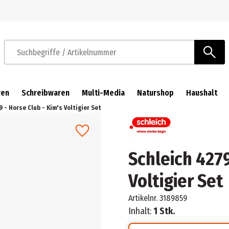
Zur Navigation springen
Zum Hauptinhalt springen
Suchbegriffe / Artikelnummer
ren
Schreibwaren
Multi-Media
Naturshop
Haushalt
 - Horse Club - Kim's Voltigier Set
Schleich 4279
Voltigier Set
Artikelnr.
3189859
Inhalt:
1 Stk.