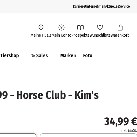
Karriere
Unternehmen
Aktuelles
Service
Meine Filiale
Mein Konto
Prospekte
Wunschliste
Warenkorb
Tiershop
% Sales
Marken
Foto
9 - Horse Club - Kim's
34,99 €
inkl. MwSt.