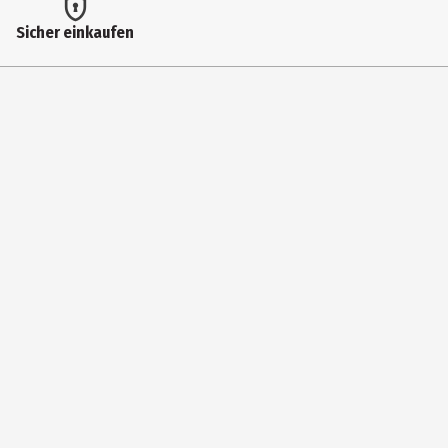
Herstelleradresse
Sicher einkaufen
St. Martin Straße 102 81669 Munich
Kontaktmöglichkeit
https://de.schleich-s.com/