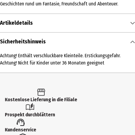
Geschichten rund um Fantasie, Freundschaft und Abenteuer.
Artikeldetails
Inhalt
Sicherheitshinweis
1 Stk.
Achtung! Enthält verschluckbare Kleinteile. Erstickungsgefahr.
Produkttyp
Achtung! Nicht für Kinder unter 36 Monaten geeignet
Spiel- & Sammelfiguren
Altersempfehlung ab
3 Jahre
Kostenlose Lieferung in die Filiale
Artikelnummer des Herstellers
81414
Prospekt durchblättern
Hersteller
Kundenservice
Schleich GmbH