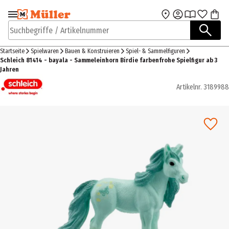
Zur Navigation
Zum Hauptinhalt
springen
springen
Suchbegriffe / Artikelnummer
Startseite
Spielwaren
Bauen & Konstruieren
Spiel- & Sammelfiguren
Schleich 81414 - bayala - Sammeleinhorn Birdie farbenfrohe Spielfigur ab 3
Jahren
Artikelnr.
3189988