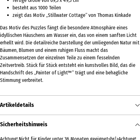
fertige Größe von 69,3 x 49,3 cm
besteht aus 1000 Teilen
zeigt das Motiv „Stillwater Cottage“ von Thomas Kinkade
Das Motiv des Puzzles fängt die besondere Atmosphäre eines
idyllischen Häuschens am Wasser ein, das von einem sanften Licht
erhellt wird. Die detailreiche Darstellung der umliegenden Natur mit
Bäumen, Blumen und einem ruhigen Fluss macht das
Zusammensetzen der einzelnen Teile zu einem fesselnden
Zeitvertreib. Stück für Stück entsteht ein kunstvolles Bild, das die
Handschrift des „Painter of Light™“ trägt und eine behagliche
Stimmung verbreitet.
Artikeldetails
Inhalt
Sicherheitshinweis
1 Stk.
Achtung! Nicht für Kinder unter 36 Monaten geeignet<br/>Achtung!