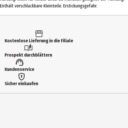
Produkttyp
Enthält verschluckbare Kleinteile. Erstickungsgefahr.
Klassische Puzzles
Anzahl Teile
1000
Kostenlose Lieferung in die Filiale
Motivgruppe Puzzles
Landschaften
Prospekt durchblättern
puzzleArtist
Kundenservice
Kinkade, Thomas
Altersempfehlung ab
Sicher einkaufen
12 Jahre
Altersempfehlung bis
99 Jahre
Artikelnummer des Herstellers