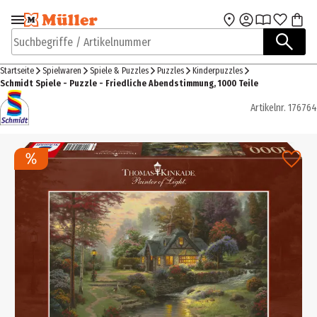
Zur Navigation
Zum Hauptinhalt
springen
springen
Suchbegriffe / Artikelnummer
Startseite
Spielwaren
Spiele & Puzzles
Puzzles
Kinderpuzzles
Schmidt Spiele - Puzzle - Friedliche Abendstimmung, 1000 Teile
Artikelnr.
176764