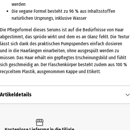
werden
Die vegane Formel besteht zu 96 % aus Inhaltsstoffen
natürlichen Ursprungs, inklusive Wasser
Die Pflegeformel dieses Serums ist auf die Bedürfnisse von Haar
abgestimmt, das spröde wirkt und dem es an Glanz fehlt. Die Textur
lässt sich dank des praktischen Pumpspenders einfach dosieren
und in die Haarlängen einarbeiten, ohne ausgespült werden zu
müssen. Das Haar erhält ein gepflegtes Erscheinungsbild und fühlt
sich geschmeidig an. Der Flaschenkörper besteht zudem aus 100 %
recyceltem Plastik, ausgenommen Kappe und Etikett.
Artikeldetails
Inhalt
100 ml
Produkttyp
Kostenlose Lieferung in die Filiale