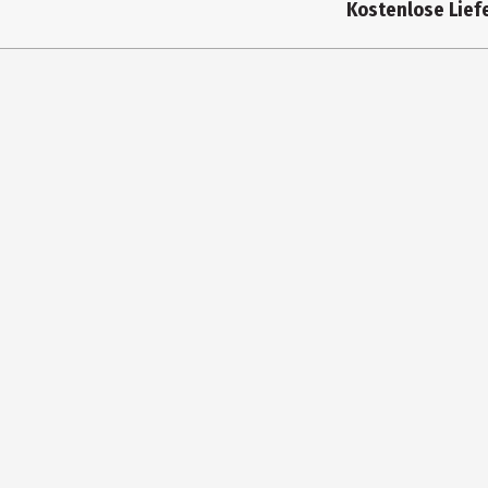
Kostenlose Liefe
Altersempfehlung ab
Artikelnummer des Herstellers
Zielgruppe
Hersteller
Herstelleradresse
Kontaktmöglichkeit