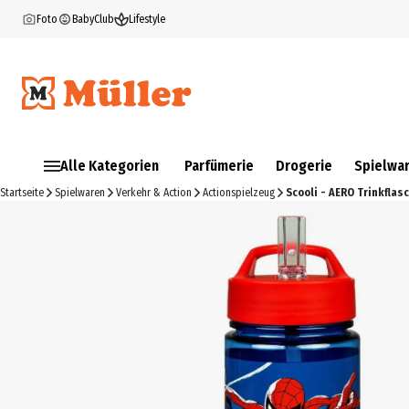
Foto
BabyClub
Lifestyle
Alle Kategorien
Parfümerie
Drogerie
Spielwa
Startseite
Spielwaren
Verkehr & Action
Actionspielzeug
Scooli - AERO Trinkfla