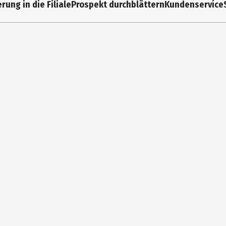
rung in die Filiale
Prospekt durchblättern
Kundenservice
3 Jahre
SPAN9913
Kindergartenkinder|Grundschüler
Undercover GmbH
Nordostpark 74 90411 Nürnberg
https://undercover-germany.de/