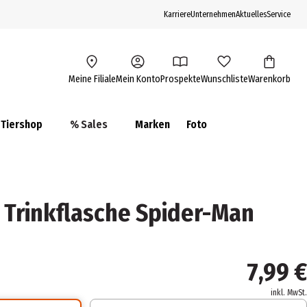
Karriere
Unternehmen
Aktuelles
Service
Meine Filiale
Mein Konto
Prospekte
Wunschliste
Warenkorb
Tiershop
% Sales
Marken
Foto
O Trinkflasche Spider-Man
7,99 €
inkl. MwSt.