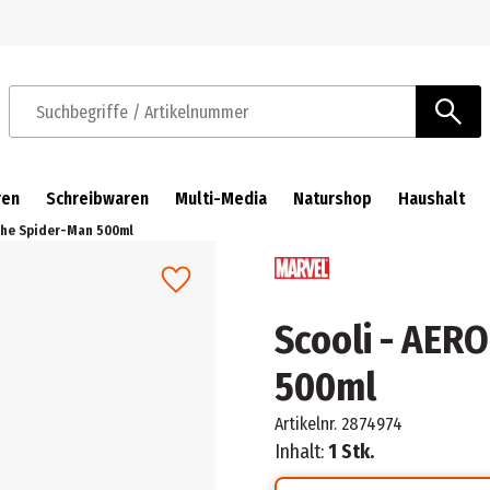
Zur Navigation springen
Zum Hauptinhalt springen
Suchbegriffe / Artikelnummer
ren
Schreibwaren
Multi-Media
Naturshop
Haushalt
sche Spider-Man 500ml
Scooli - AER
500ml
Artikelnr.
2874974
Inhalt:
1 Stk.