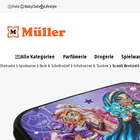
Foto
BabyClub
Lifestyle
Alle Kategorien
Parfümerie
Drogerie
Spielwa
Startseite
Spielwaren
Buch & Schulbedarf
Schulranzen & Taschen
Scooli Brotzei