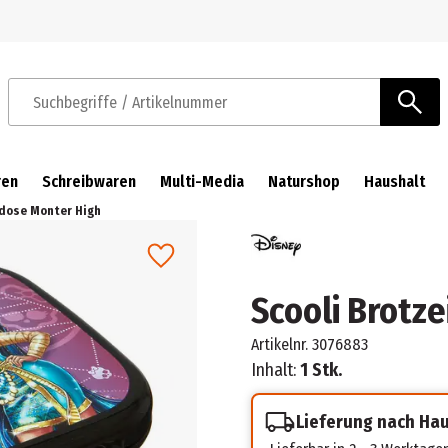
Zur Navigation springen
Zum Hauptinhalt springen
Suchbegriffe / Artikelnummer
ren
Schreibwaren
Multi-Media
Naturshop
Haushalt
tdose Monter High
Scooli Brotz
Artikelnr.
3076883
Inhalt:
1 Stk.
Lieferung nach Ha