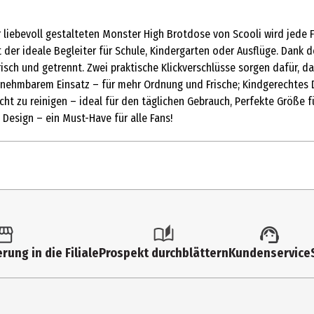
r liebevoll gestalteten Monster High Brotdose von Scooli wird jede
 der ideale Begleiter für Schule, Kindergarten oder Ausflüge. Dank 
frisch und getrennt. Zwei praktische Klickverschlüsse sorgen dafür, d
ausnehmbarem Einsatz – für mehr Ordnung und Frische; Kindgerechtes 
Leicht zu reinigen – ideal für den täglichen Gebrauch, Perfekte Größ
Design – ein Must-Have für alle Fans!
1 Stk.
Sonstiger Schulbedarf
rung in die Filiale
Prospekt durchblättern
Kundenservice
Undercover GmbH
Nordostpark 74 ,90411 Nürnberg