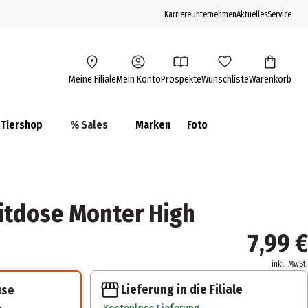
Karriere
Unternehmen
Aktuelles
Service
Meine Filiale
Mein Konto
Prospekte
Wunschliste
Warenkorb
Tiershop
% Sales
Marken
Foto
eitdose Monter High
7,99 €
inkl. MwSt.
Lieferung in die Filiale
use