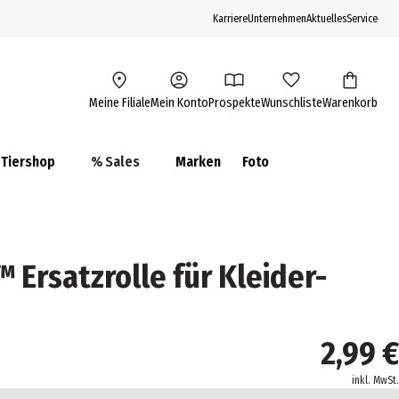
Karriere
Unternehmen
Aktuelles
Service
Meine Filiale
Mein Konto
Prospekte
Wunschliste
Warenkorb
Tiershop
% Sales
Marken
Foto
 Ersatzrolle für Kleider-
2,99 €
inkl. MwSt.