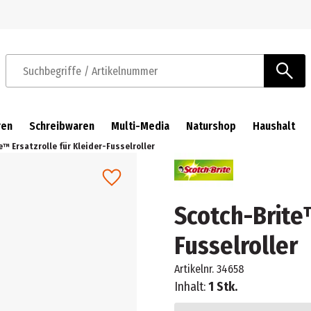
Zur Navigation springen
Zum Hauptinhalt springen
Suchbegriffe / Artikelnummer
ren
Schreibwaren
Multi-Media
Naturshop
Haushalt
e™ Ersatzrolle für Kleider-Fusselroller
Scotch-Brite™
Fusselroller
Artikelnr.
34658
Inhalt:
1 Stk.