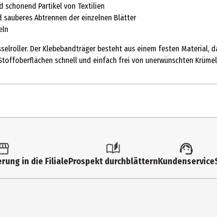
d schonend Partikel von Textilien
d sauberes Abtrennen der einzelnen Blätter
eln
usselroller. Der Klebebandträger besteht aus einem festen Material,
 Stoffoberflächen schnell und einfach frei von unerwünschten Krümel
rung in die Filiale
Prospekt durchblättern
Kundenservice
sselroller hilft, Kleider und Polstermöbel schnell und zuverlässig vo