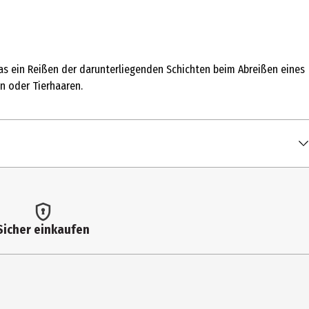
 das ein Reißen der darunterliegenden Schichten beim Abreißen eines
n oder Tierhaaren.
Sicher einkaufen
n Staub, Krümeln, Fusseln und Haaren zu befreien.