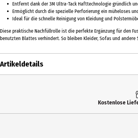
Entfernt dank der 3M Ultra-Tack Hafttechnologie gründlich un
Ermöglicht durch die spezielle Perforierung ein müheloses un
Ideal für die schnelle Reinigung von Kleidung und Polstermöb
Diese praktische Nachfüllrolle ist die perfekte Ergänzung für den F
benutzten Blattes verhindert. So bleiben Kleider, Sofas und andere
Artikeldetails
Inhalt
1 Stk.
Produkttyp
Textilpflege
Kostenlose Liefe
Inhaltsstoffe
.
Anwendungshinweis
Die Ersatzrolle für den Scotch-Brite™ Fu
Hersteller
3M Deutschland GmbH