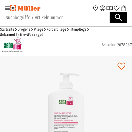
Zur Navigation
Zum Hauptinhalt
springen
springen
Suchbegriffe / Artikelnummer
Startseite
Drogerie
Pflege
Körperpflege
Intimpflege
Sebamed Intim-Waschgel
Artikelnr.
2078947