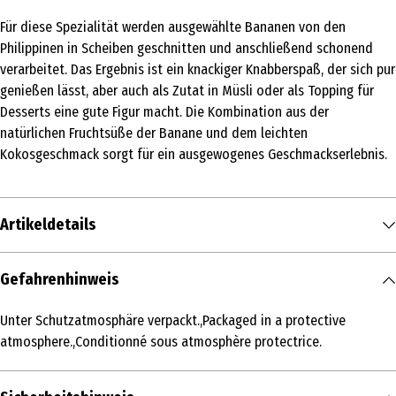
Für diese Spezialität werden ausgewählte Bananen von den
Philippinen in Scheiben geschnitten und anschließend schonend
verarbeitet. Das Ergebnis ist ein knackiger Knabberspaß, der sich pur
genießen lässt, aber auch als Zutat in Müsli oder als Topping für
Desserts eine gute Figur macht. Die Kombination aus der
natürlichen Fruchtsüße der Banane und dem leichten
Kokosgeschmack sorgt für ein ausgewogenes Geschmackserlebnis.
Artikeldetails
Inhalt
Gefahrenhinweis
500 g
Unter Schutzatmosphäre verpackt.,Packaged in a protective
Produkttyp
atmosphere.,Conditionné sous atmosphère protectrice.
Nüsse, Saaten & Trockenfrüchte
Zutaten