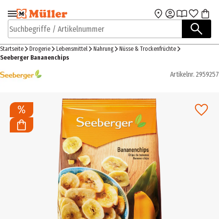
Zur Navigation
Zum Hauptinhalt
springen
springen
Suchbegriffe / Artikelnummer
Startseite
Drogerie
Lebensmittel
Nahrung
Nüsse & Trockenfrüchte
Seeberger Bananenchips
Artikelnr.
2959257