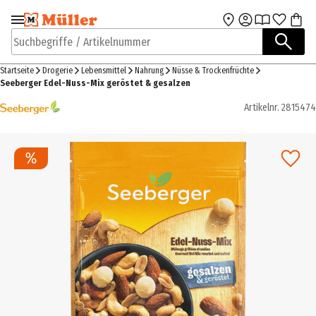
Zur Navigation
Zum Hauptinhalt
springen
springen
Suchbegriffe / Artikelnummer
Startseite
Drogerie
Lebensmittel
Nahrung
Nüsse & Trockenfrüchte
Seeberger Edel-Nuss-Mix geröstet & gesalzen
Artikelnr.
2815474