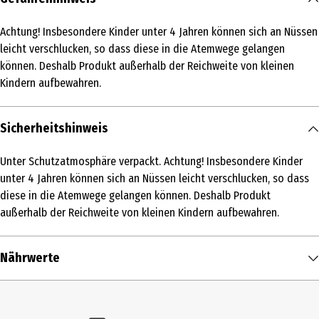
350 g
/ 0.35 kg
Achtung! Insbesondere Kinder unter 4 Jahren können sich an Nüssen
Produkttyp
leicht verschlucken, so dass diese in die Atemwege gelangen
Salzige Snacks
können. Deshalb Produkt außerhalb der Reichweite von kleinen
Kindern aufbewahren.
Zutaten
Zutaten: NUSSKERNMISCHUNG in veränderlichen Gewichtsanteilen
Sicherheitshinweis
(ERDNUSSKERNE, CASHEWKERNE), MANDELN, MACADAMIA-Nusskerne
(10 %), Salz, Rapsöl, Sonnenblumenöl, Hefeextrakt, Zucker, Rauch,
Unter Schutzatmosphäre verpackt. Achtung! Insbesondere Kinder
Raucharoma, Aroma. Kann Spuren von Haselnüssen, Paranüssen,
unter 4 Jahren können sich an Nüssen leicht verschlucken, so dass
Pekannüssen, Pistazien und Walnüssen enthalten.
diese in die Atemwege gelangen können. Deshalb Produkt
Allergenhinweis
außerhalb der Reichweite von kleinen Kindern aufbewahren.
Nusskernmischung, Erdnusskerne, Cashewkerne, Mandeln,
Macadamia
Nährwerte
Lagerhinweis
Vor Wärme und Feuchtigkeit geschützt aufbewahren.
Nährwerte je
100 g
Nutzungshinweis
Brennwert
637 kcal / 2.637 kJ