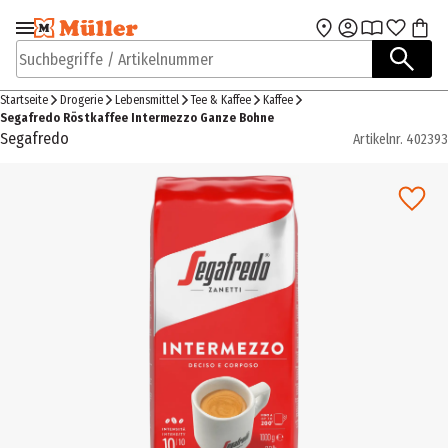
Zur Navigation
Zum Hauptinhalt
springen
springen
Suchbegriffe / Artikelnummer
Startseite
Drogerie
Lebensmittel
Tee & Kaffee
Kaffee
Segafredo Röstkaffee Intermezzo Ganze Bohne
Segafredo
Artikelnr.
402393