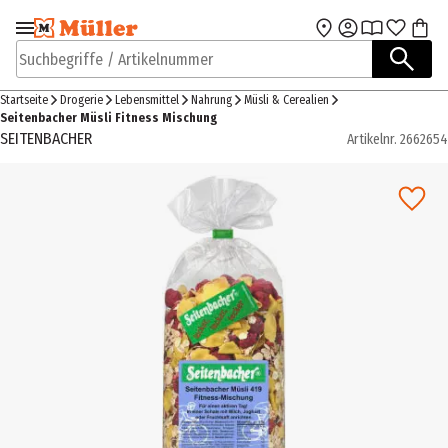
Zur Navigation
Zum Hauptinhalt
springen
springen
Suchbegriffe / Artikelnummer
Startseite
Drogerie
Lebensmittel
Nahrung
Müsli & Cerealien
Seitenbacher Müsli Fitness Mischung
SEITENBACHER
Artikelnr.
2662654