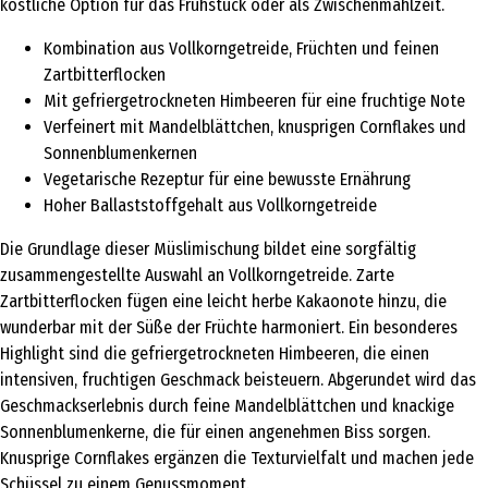
köstliche Option für das Frühstück oder als Zwischenmahlzeit.
Kombination aus Vollkorngetreide, Früchten und feinen
Zartbitterflocken
Mit gefriergetrockneten Himbeeren für eine fruchtige Note
Verfeinert mit Mandelblättchen, knusprigen Cornflakes und
Sonnenblumenkernen
Vegetarische Rezeptur für eine bewusste Ernährung
Hoher Ballaststoffgehalt aus Vollkorngetreide
Die Grundlage dieser Müslimischung bildet eine sorgfältig
zusammengestellte Auswahl an Vollkorngetreide. Zarte
Zartbitterflocken fügen eine leicht herbe Kakaonote hinzu, die
wunderbar mit der Süße der Früchte harmoniert. Ein besonderes
Highlight sind die gefriergetrockneten Himbeeren, die einen
intensiven, fruchtigen Geschmack beisteuern. Abgerundet wird das
Geschmackserlebnis durch feine Mandelblättchen und knackige
Sonnenblumenkerne, die für einen angenehmen Biss sorgen.
Knusprige Cornflakes ergänzen die Texturvielfalt und machen jede
Schüssel zu einem Genussmoment.