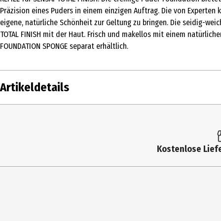
Präzision eines Puders in einem einzigen Auftrag. Die von Experten 
eigene, natürliche Schönheit zur Geltung zu bringen. Die seidig-we
TOTAL FINISH mit der Haut. Frisch und makellos mit einem natürliche
FOUNDATION SPONGE separat erhältlich.
Artikeldetails
Inhalt
11 g
Produkttyp
Puder
Kostenlose Liefe
Hauttyp
alle Hauttypen
Produktart
Puder
Einsatzbereich
Gesicht
Deckkraft
hoch