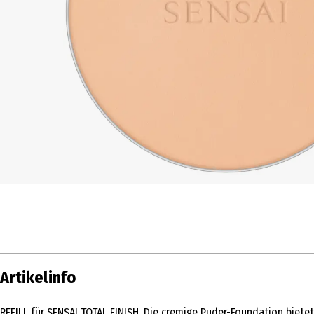
Artikelinfo
REFILL für SENSAI TOTAL FINISH. Die cremige Puder-Foundation biete