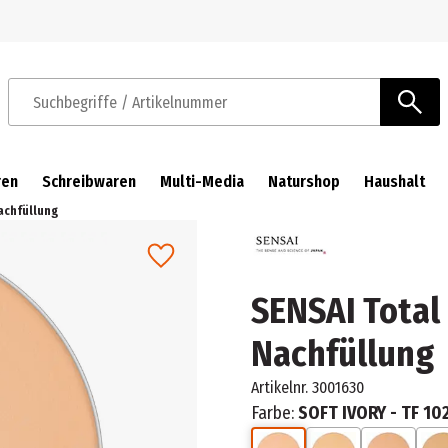
Zur Navigation springen
Zum Hauptinhalt springen
Suchbegriffe / Artikelnummer
ren
Schreibwaren
Multi-Media
Naturshop
Haushalt
achfüllung
SENSAI Total
Nachfüllung
Artikelnr.
3001630
Farbe:
SOFT IVORY - TF 10