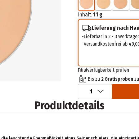
Inhalt:
11 g
Lieferung nach Ha
Lieferbar in 2 - 3 Werktage
Versandkostenfrei ab 49,0
Filialverfügbarkeit prüfen
Bis zu
2 Gratisproben
zu
1
Produktdetails
t die leuchtende Ebenmäßigkeit eines Seidenschleiers, die einzigart