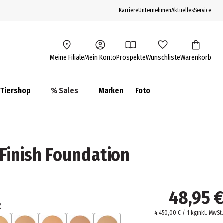
Karriere
Unternehmen
Aktuelles
Service
Meine Filiale
Mein Konto
Prospekte
Wunschliste
Warenkorb
Tiershop
% Sales
Marken
Foto
 Finish Foundation
48,95 €
2
4.450,00 € / 1 kg
inkl. MwSt.