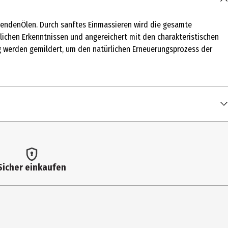
rendenÖlen. Durch sanftes Einmassieren wird die gesamte
tlichen Erkenntnissen und angereichert mit den charakteristischen
ng werden gemildert, um den natürlichen Erneuerungsprozess der
Sicher einkaufen
lyceryl Stearate, Hydrogenated Castor Oil Hydroxystearate, Cera