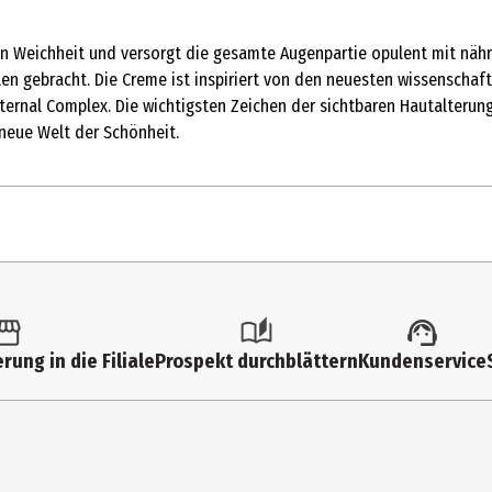
en Weichheit und versorgt die gesamte Augenpartie opulent mit näh
len gebracht. Die Creme ist inspiriert von den neuesten wissenschaf
Eternal Complex. Die wichtigsten Zeichen der sichtbaren Hautalteru
 neue Welt der Schönheit.
rung in die Filiale
Prospekt durchblättern
Kundenservice
it Oil, Glycerin, Dipropylene Glycol, Petrolatum, Behenyl Alcohol, G