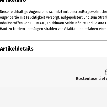
Diese reichhaltige Augencreme schmilzt mit einer außergewöhnlich
Augenpartie mit Feuchtigkeit versorgt, aufgepolstert und zum Strah
Inhaltsstoffen von ULTIMATE, Koishimaru Seide Infinite und Sakura 
Haut zu fördern. Ihre Augen strahlen vor Vitalität und erfahren eine
Artikeldetails
Inhalt
15 ml
Produkttyp
Creme
Kostenlose Liefe
Einsatzbereich
Augenpflege
Hauttyp
alle Hauttypen
Inhaltsstoffe
Aqua, Squalane, Maltitol, Olea Europaea Fru