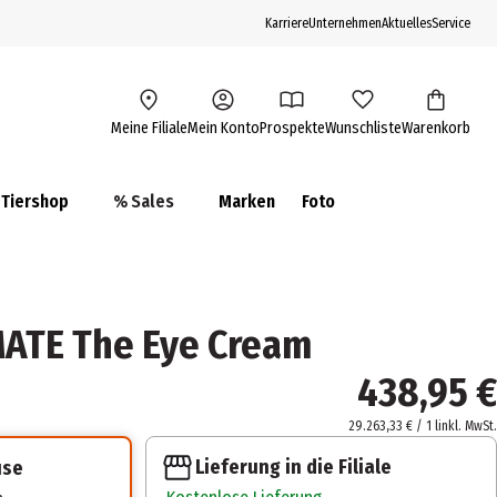
Karriere
Unternehmen
Aktuelles
Service
Meine Filiale
Mein Konto
Prospekte
Wunschliste
Warenkorb
Tiershop
% Sales
Marken
Foto
MATE The Eye Cream
438,95 €
29.263,33 € / 1 l
inkl. MwSt.
Lieferung in die Filiale
use