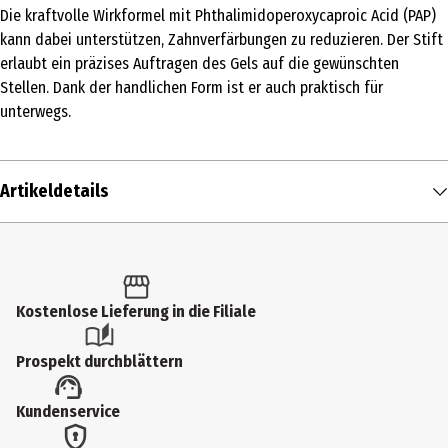
Die kraftvolle Wirkformel mit Phthalimidoperoxycaproic Acid (PAP)
kann dabei unterstützen, Zahnverfärbungen zu reduzieren. Der Stift
erlaubt ein präzises Auftragen des Gels auf die gewünschten
Stellen. Dank der handlichen Form ist er auch praktisch für
unterwegs.
Artikeldetails
Inhalt
4 ml
Produkttyp
Kostenlose Lieferung in die Filiale
Zahnaufhellung
Prospekt durchblättern
Inhaltsstoffe
Kundenservice
Aqua, Glycerin, PVP, Ammonium Acryloyldimethyltaurate/VP
Copolymer, Potassium Citrate, Potassium Hydroxide,