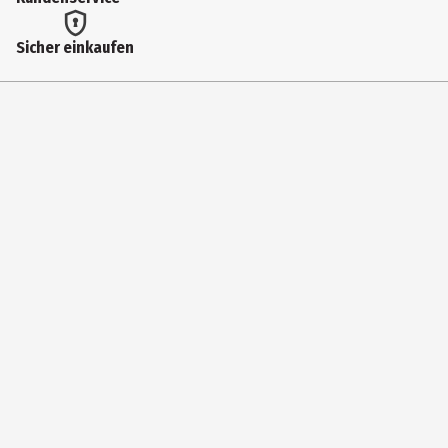
Produkteigenschaft
Sicher einkaufen
schützend|reinigend|pflegend
Anwendungshinweis
Zahnärzte empfehlen, die Zahnbürste alle 3 Monate
auszutauschen.
Zielgruppe
Damen|Unisex|Herren
Hersteller
Trisa AG
Herstelleradresse
Kantonsstraße 31, 6234 Triengen
Kontaktmöglichkeit
www.mueller.eu