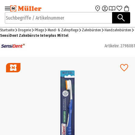
Zur Navigation
Zum Hauptinhalt
springen
springen
Suchbegriffe / Artikelnummer
Startseite
Drogerie
Pflege
Mund- & Zahnpflege
Zahnbürsten
Handzahnbürsten
SensiDent Zahnbürste Interplus Mittel
Artikelnr.
2798081