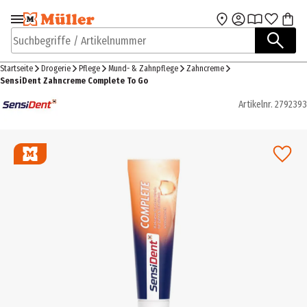
Zur Navigation
Zum Hauptinhalt
springen
springen
Suchbegriffe / Artikelnummer
Startseite
Drogerie
Pflege
Mund- & Zahnpflege
Zahncreme
SensiDent Zahncreme Complete To Go
Artikelnr.
2792393